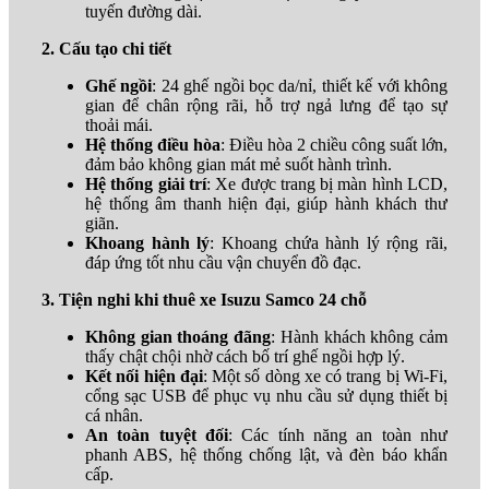
tuyến đường dài.
2. Cấu tạo chi tiết
Ghế ngồi
: 24 ghế ngồi bọc da/nỉ, thiết kế với không
gian để chân rộng rãi, hỗ trợ ngả lưng để tạo sự
thoải mái.
Hệ thống điều hòa
: Điều hòa 2 chiều công suất lớn,
đảm bảo không gian mát mẻ suốt hành trình.
Hệ thống giải trí
: Xe được trang bị màn hình LCD,
hệ thống âm thanh hiện đại, giúp hành khách thư
giãn.
Khoang hành lý
: Khoang chứa hành lý rộng rãi,
đáp ứng tốt nhu cầu vận chuyển đồ đạc.
3. Tiện nghi khi thuê xe Isuzu Samco 24 chỗ
Không gian thoáng đãng
: Hành khách không cảm
thấy chật chội nhờ cách bố trí ghế ngồi hợp lý.
Kết nối hiện đại
: Một số dòng xe có trang bị Wi-Fi,
cổng sạc USB để phục vụ nhu cầu sử dụng thiết bị
cá nhân.
An toàn tuyệt đối
: Các tính năng an toàn như
phanh ABS, hệ thống chống lật, và đèn báo khẩn
cấp.