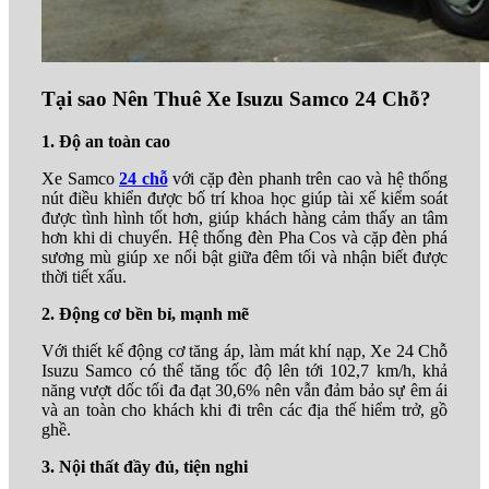
Tại sao Nên Thuê Xe Isuzu Samco 24 Chỗ?
1. Độ an toàn cao
Xe Samco
24 chỗ
với cặp đèn phanh trên cao và hệ thống
nút điều khiển được bố trí khoa học giúp tài xế kiểm soát
được tình hình tốt hơn, giúp khách hàng cảm thấy an tâm
hơn khi di chuyển. Hệ thống đèn Pha Cos và cặp đèn phá
sương mù giúp xe nổi bật giữa đêm tối và nhận biết được
thời tiết xấu.
2. Động cơ bền bỉ, mạnh mẽ
Với thiết kế động cơ tăng áp, làm mát khí nạp, Xe 24 Chỗ
Isuzu Samco có thể tăng tốc độ lên tới 102,7 km/h, khả
năng vượt dốc tối đa đạt 30,6% nên vẫn đảm bảo sự êm ái
và an toàn cho khách khi đi trên các địa thế hiểm trở, gồ
ghề.
3. Nội thất đầy đủ, tiện nghi