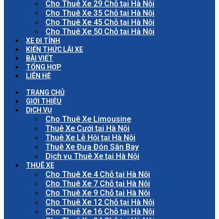
Cho Thuê Xe 29 Chỗ tại Hà Nội
Cho Thuê Xe 35 Chỗ tại Hà Nội
Cho Thuê Xe 45 Chỗ tại Hà Nội
Cho Thuê Xe 50 Chỗ tại Hà Nội
XE ĐI TỈNH
KIẾN THỨC LÁI XE
BÀI VIẾT
TỔNG HỢP
LIÊN HỆ
TRANG CHỦ
GIỚI THIỆU
DỊCH VỤ
Cho Thuê Xe Limousine
Thuê Xe Cưới tại Hà Nội
Thuê Xe Lễ Hội tại Hà Nội
Thuê Xe Đưa Đón Sân Bay
Dịch vụ Thuê Xe tại Hà Nội
THUÊ XE
Cho Thuê Xe 4 Chỗ tại Hà Nội
Cho Thuê Xe 7 Chỗ tại Hà Nội
Cho Thuê Xe 9 Chỗ tại Hà Nội
Cho Thuê Xe 12 Chỗ tại Hà Nội
Cho Thuê Xe 16 Chỗ tại Hà Nội