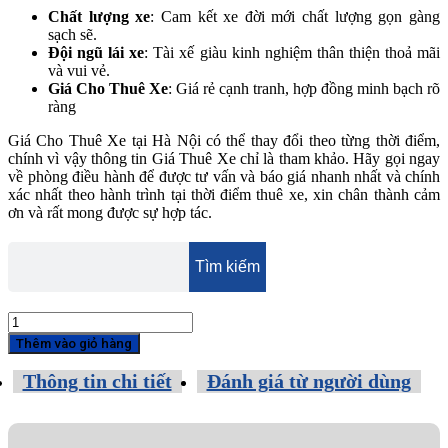
Chất lượng xe
: Cam kết xe đời mới chất lượng gọn gàng
sạch sẽ.
Đội ngũ lái xe
: Tài xế giàu kinh nghiệm thân thiện thoả mãi
và vui vẻ.
Giá Cho Thuê Xe
: Giá rẻ cạnh tranh, hợp đồng minh bạch rõ
ràng
Giá Cho Thuê Xe tại Hà Nội có thể thay đổi theo từng thời điểm,
chính vì vậy thông tin Giá Thuê Xe chỉ là tham khảo. Hãy gọi ngay
về phòng điều hành để được tư vấn và báo giá nhanh nhất và chính
xác nhất theo hành trình tại thời điểm thuê xe, xin chân thành cảm
ơn và rất mong được sự hợp tác.
Thuê
Xe
Thêm vào giỏ hàng
Isuzu
Samco
Thông tin chi tiết
Đánh giá từ người dùng
24
chỗ
Hà
Nội