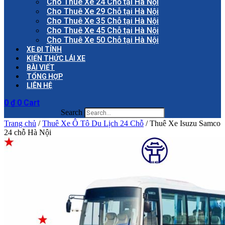
Cho Thuê Xe 24 Chỗ tại Hà Nội
Cho Thuê Xe 29 Chỗ tại Hà Nội
Cho Thuê Xe 35 Chỗ tại Hà Nội
Cho Thuê Xe 45 Chỗ tại Hà Nội
Cho Thuê Xe 50 Chỗ tại Hà Nội
XE ĐI TỈNH
KIẾN THỨC LÁI XE
BÀI VIẾT
TỔNG HỢP
LIÊN HỆ
0
₫
0
Cart
Search
Trang chủ
/
Thuê Xe Ô Tô Du Lịch 24 Chỗ
/ Thuê Xe Isuzu Samco
24 chỗ Hà Nội