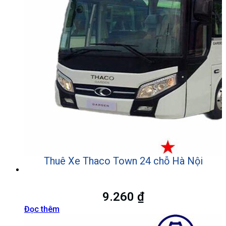
Thuê Xe Thaco Town 24 chỗ Hà Nội
9.260
₫
Đọc thêm