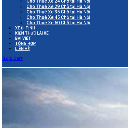
Cho Thuê Xe 24 Chỗ tại Hà Nội
Cho Thuê Xe 29 Chỗ tại Hà Nội
Cho Thuê Xe 35 Chỗ tại Hà Nội
Cho Thuê Xe 45 Chỗ tại Hà Nội
Cho Thuê Xe 50 Chỗ tại Hà Nội
XE ĐI TỈNH
KIẾN THỨC LÁI XE
BÀI VIẾT
TỔNG HỢP
LIÊN HỆ
0
₫
0
Cart