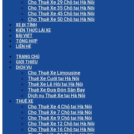
Cho Thuê Xe 29 Chỗ tại Hà Nội
Cho Thuê Xe 35 Chỗ tại Hà Nội
Cho Thuê Xe 45 Chỗ tại Hà Nội
Cho Thuê Xe 50 Chỗ tại Hà Nội
XE ĐI TỈNH
KIẾN THỨC LÁI XE
BÀI VIẾT
TỔNG HỢP
LIÊN HỆ
TRANG CHỦ
GIỚI THIỆU
DỊCH VỤ
Cho Thuê Xe Limousine
Thuê Xe Cưới tại Hà Nội
Thuê Xe Lễ Hội tại Hà Nội
Thuê Xe Đưa Đón Sân Bay
Dịch vụ Thuê Xe tại Hà Nội
THUÊ XE
Cho Thuê Xe 4 Chỗ tại Hà Nội
Cho Thuê Xe 7 Chỗ tại Hà Nội
Cho Thuê Xe 9 Chỗ tại Hà Nội
Cho Thuê Xe 12 Chỗ tại Hà Nội
Cho Thuê Xe 16 Chỗ tại Hà Nội