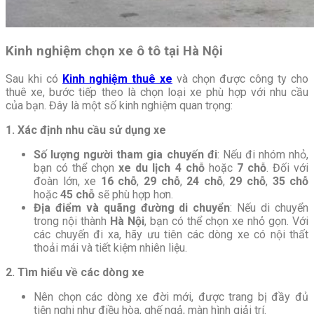
Kinh nghiệm chọn xe ô tô tại Hà Nội
Sau khi có
Kinh nghiệm thuê xe
và chọn được công ty cho
thuê xe, bước tiếp theo là chọn loại xe phù hợp với nhu cầu
của bạn. Đây là một số kinh nghiệm quan trọng:
1. Xác định nhu cầu sử dụng xe
Số lượng người tham gia chuyến đi
: Nếu đi nhóm nhỏ,
bạn có thể chọn
xe du lịch 4 chỗ
hoặc
7 chỗ
. Đối với
đoàn lớn, xe
16 chỗ
,
29 chỗ
,
24 chỗ
,
29 chỗ
,
35 chỗ
hoặc
45 chỗ
sẽ phù hợp hơn.
Địa điểm và quãng đường di chuyển
: Nếu di chuyển
trong nội thành
Hà Nội
, bạn có thể chọn xe nhỏ gọn. Với
các chuyến đi xa, hãy ưu tiên các dòng xe có nội thất
thoải mái và tiết kiệm nhiên liệu.
2. Tìm hiểu về các dòng xe
Nên chọn các dòng xe đời mới, được trang bị đầy đủ
tiện nghi như điều hòa, ghế ngả, màn hình giải trí.