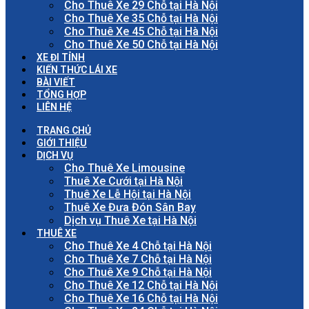
Cho Thuê Xe 29 Chỗ tại Hà Nội
Cho Thuê Xe 35 Chỗ tại Hà Nội
Cho Thuê Xe 45 Chỗ tại Hà Nội
Cho Thuê Xe 50 Chỗ tại Hà Nội
XE ĐI TỈNH
KIẾN THỨC LÁI XE
BÀI VIẾT
TỔNG HỢP
LIÊN HỆ
TRANG CHỦ
GIỚI THIỆU
DỊCH VỤ
Cho Thuê Xe Limousine
Thuê Xe Cưới tại Hà Nội
Thuê Xe Lễ Hội tại Hà Nội
Thuê Xe Đưa Đón Sân Bay
Dịch vụ Thuê Xe tại Hà Nội
THUÊ XE
Cho Thuê Xe 4 Chỗ tại Hà Nội
Cho Thuê Xe 7 Chỗ tại Hà Nội
Cho Thuê Xe 9 Chỗ tại Hà Nội
Cho Thuê Xe 12 Chỗ tại Hà Nội
Cho Thuê Xe 16 Chỗ tại Hà Nội