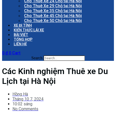
Cho Thuê Xe 24 Chỗ tại Hà Nội
Cho Thuê Xe 29 Chỗ tại Hà Nội
Cho Thuê Xe 35 Chỗ tại Hà Nội
Cho Thuê Xe 45 Chỗ tại Hà Nội
Cho Thuê Xe 50 Chỗ tại Hà Nội
XE ĐI TỈNH
KIẾN THỨC LÁI XE
BÀI VIẾT
TỔNG HỢP
LIÊN HỆ
0
₫
0
Cart
Search
Các Kinh nghiệm Thuê xe Du
Lịch tại Hà Nội
Hồng Hà
Tháng 10 7, 2024
10:02 sáng
No Comments