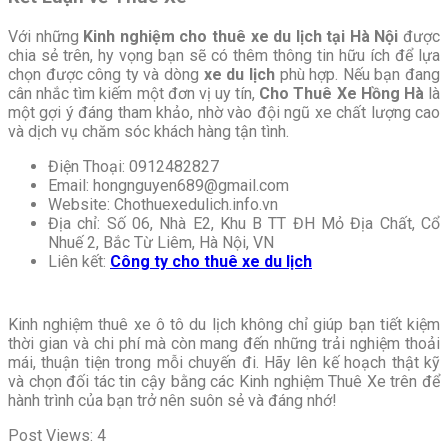
Với những
Kinh nghiệm cho thuê xe du lịch tại Hà Nội
được
chia sẻ trên, hy vọng bạn sẽ có thêm thông tin hữu ích để lựa
chọn được công ty và dòng
xe du lịch
phù hợp. Nếu bạn đang
cân nhắc tìm kiếm một đơn vị uy tín,
Cho Thuê Xe Hồng Hà
là
một gợi ý đáng tham khảo, nhờ vào đội ngũ xe chất lượng cao
và dịch vụ chăm sóc khách hàng tận tình.
Điện Thoại: 0912482827
Email: hongnguyen689@gmail.com
Website: Chothuexedulich.info.vn
Địa chỉ: Số 06, Nhà E2, Khu B TT ĐH Mỏ Địa Chất, Cổ
Nhuế 2, Bắc Từ Liêm, Hà Nội, VN
Liên kết:
Công ty cho thuê xe du lịch
Kinh nghiệm thuê xe ô tô du lịch không chỉ giúp bạn tiết kiệm
thời gian và chi phí mà còn mang đến những trải nghiệm thoải
mái, thuận tiện trong mỗi chuyến đi. Hãy lên kế hoạch thật kỹ
và chọn đối tác tin cậy bằng các Kinh nghiệm Thuê Xe trên để
hành trình của bạn trở nên suôn sẻ và đáng nhớ!
Post Views:
4