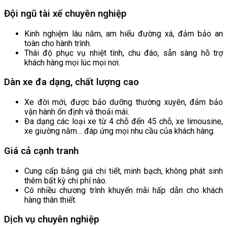
xe, thì bạn có thể chủ động đến những địa chỉ mình muốn mà
Đội ngũ tài xế chuyên nghiệp
không lo trễ giờ. Bạn cũng có thể dừng chân nghỉ ngơi tại
những địa điểm mình mong muốn mà không lo về quá trình di
Kinh nghiệm lâu năm, am hiểu đường xá, đảm bảo an
chuyển.
toàn cho hành trình.
Thái độ phục vụ nhiệt tình, chu đáo, sẵn sàng hỗ trợ
Do đó,
dịch vụ cho thuê xe du lịch
là sự lựa chọn hoàn hảo
khách hàng mọi lúc mọi nơi.
nhất cho chuyến đi của bạn. Tuy nhiên để lựa chọn được một
địa chỉ
Thuê xe ô tô
chất lượng tốt giá cả cạnh tranh lại khiến
Dàn xe đa dạng, chất lượng cao
người tiêu dùng rất băn khoăn. Nhằm giúp bạn có được dịch
vụ xe chuyên nghiệp nhất mời bạn đến ngay với
Thuê xe du
Xe đời mới, được bảo dưỡng thường xuyên, đảm bảo
lịch Hồng Hà
để nhận thấy sự khác biệt và tiện nghi nhất.
vận hành ổn định và thoải mái.
Đa dạng các loại xe từ 4 chỗ đến 45 chỗ, xe limousine,
xe giường nằm… đáp ứng mọi nhu cầu của khách hàng.
Giá cả cạnh tranh
Cung cấp bảng giá chi tiết, minh bạch, không phát sinh
thêm bất kỳ chi phí nào.
Có nhiều chương trình khuyến mãi hấp dẫn cho khách
hàng thân thiết.
Dịch vụ chuyên nghiệp