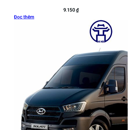
9.150
₫
Đọc thêm