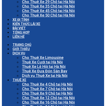
Cho Thuê Xe 29 Chỗ tại Hà Nội
Cho Thuê Xe 35 Chỗ tại Hà Nội
Cho Thuê Xe 45 Chỗ tại Hà Nội
Cho Thuê Xe 50 Chỗ tại Hà Nội
XE ĐI TỈNH
KIẾN THỨC LÁI XE
BÀI VIẾT
TỔNG HỢP
LIÊN HỆ
TRANG CHỦ
GIỚI THIỆU
DỊCH VỤ
Cho Thuê Xe Limousine
Thuê Xe Cưới tại Hà Nội
Thuê Xe Lễ Hội tại Hà Nội
Thuê Xe Đưa Đón Sân Bay
Dịch vụ Thuê Xe tại Hà Nội
THUÊ XE
Cho Thuê Xe 4 Chỗ tại Hà Nội
Cho Thuê Xe 7 Chỗ tại Hà Nội
Cho Thuê Xe 9 Chỗ tại Hà Nội
Cho Thuê Xe 12 Chỗ tại Hà Nội
Cho Thuê Xe 16 Chỗ tại Hà Nội