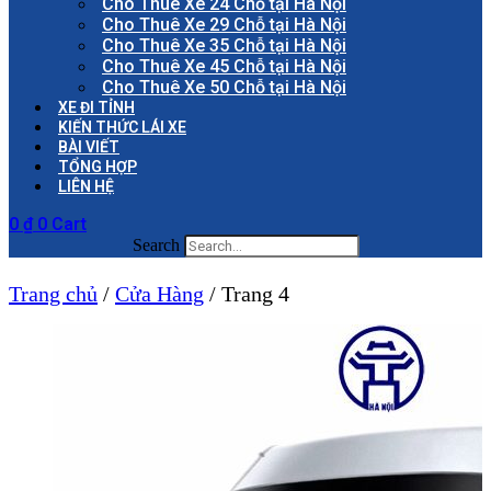
Cho Thuê Xe 24 Chỗ tại Hà Nội
Cho Thuê Xe 29 Chỗ tại Hà Nội
Cho Thuê Xe 35 Chỗ tại Hà Nội
Cho Thuê Xe 45 Chỗ tại Hà Nội
Cho Thuê Xe 50 Chỗ tại Hà Nội
XE ĐI TỈNH
KIẾN THỨC LÁI XE
BÀI VIẾT
TỔNG HỢP
LIÊN HỆ
0
₫
0
Cart
Search
Trang chủ
/
Cửa Hàng
/ Trang 4