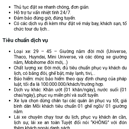
Thủ tục đặt xe nhanh chóng, đơn giản.
Hỗ trợ tư vấn nhiệt tình 24/7.
Đảm bảo đúng giờ, đúng tuyến.
Có các dịch vụ đi kèm như đặt vé máy bay, khách sạn, tổ
chức tour du lịch…
Tiêu chuẩn dịch vụ
Loại xe: 29 – 45 – Giường nằm đời mới (Universe,
Thaco, Huyndai, Mini Universe, và các dòng xe giường
nằm, Mobihome đời mới,…)
Chất lượng xe: Đời mới, đủ tiêu chuẩn phục vụ khách du
lịch, có băng đôi, ghế bật, máy lạnh, tivi,…
Bảo hiểm: mức bảo hiểm theo quy định chung của pháp
luật, tối đa là 100.000.000/khách/trường hợp.
Dịch vụ khác: Khăn ướt (01 khăn/ngày), nước suối (01
chai/ngày), phục vụ miễn phí và suốt tuyến.
Xe lựa chọn dừng chân tại các quán ăn phục vụ tốt, giá
bình dân Mỗi khách tiêu chuẩn 01 ghế ngồi/ 01 giường
nằm.
Lái xe chuyên chạy tour du lịch, phục vụ khách ân cần,
lịch sự, lái xe an toàn Tuyệt đối nói “KHÔNG” với đón
thêm khách ngoài danh sách.