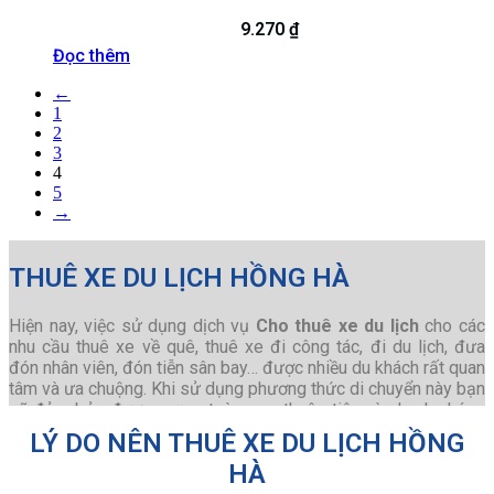
9.270
₫
Đọc thêm
←
1
2
3
4
5
→
THUÊ XE DU LỊCH HỒNG HÀ
Hiện nay, việc sử dụng dịch vụ
Cho thuê xe du lịch
cho các
nhu cầu thuê xe về quê, thuê xe đi công tác, đi du lịch, đưa
đón nhân viên, đón tiễn sân bay… được nhiều du khách rất quan
tâm và ưa chuộng. Khi sử dụng phương thức di chuyển này bạn
sẽ đảm bảo được sự an toàn cao, thuận tiện và nhanh chóng
nhất cho chuyến đi của mình.
LÝ DO NÊN THUÊ XE DU LỊCH HỒNG
Bên cạnh đó, việc
Thuê xe ô tô du lịch
HÀ
sẽ giúp bạn chủ động
hơn trong quá trình di chuyển. Thay vì phải mất thời gian chờ