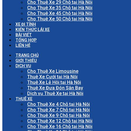
Cho Thuê Xe 29 Chỗ tại Hà Nội
Cho Thuê Xe 35 Chỗ tại Hà Nội
Cho Thuê Xe 45 Chỗ tại Hà Nội
Cho Thuê Xe 50 Chỗ tại Hà Nội
XE ĐI TỈNH
KIẾN THỨC LÁI XE
BÀI VIẾT
TỔNG HỢP
LIÊN HỆ
TRANG CHỦ
GIỚI THIỆU
DỊCH VỤ
Cho Thuê Xe Limousine
Thuê Xe Cưới tại Hà Nội
Thuê Xe Lễ Hội tại Hà Nội
Thuê Xe Đưa Đón Sân Bay
Dịch vụ Thuê Xe tại Hà Nội
THUÊ XE
Cho Thuê Xe 4 Chỗ tại Hà Nội
Cho Thuê Xe 7 Chỗ tại Hà Nội
Cho Thuê Xe 9 Chỗ tại Hà Nội
Cho Thuê Xe 12 Chỗ tại Hà Nội
Cho Thuê Xe 16 Chỗ tại Hà Nội