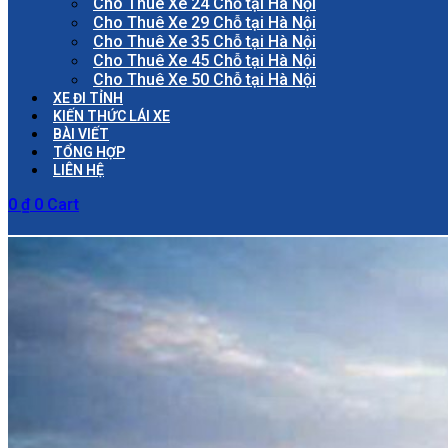
Cho Thuê Xe 24 Chỗ tại Hà Nội
Cho Thuê Xe 29 Chỗ tại Hà Nội
Cho Thuê Xe 35 Chỗ tại Hà Nội
Cho Thuê Xe 45 Chỗ tại Hà Nội
Cho Thuê Xe 50 Chỗ tại Hà Nội
XE ĐI TỈNH
KIẾN THỨC LÁI XE
BÀI VIẾT
TỔNG HỢP
LIÊN HỆ
0
₫
0
Cart